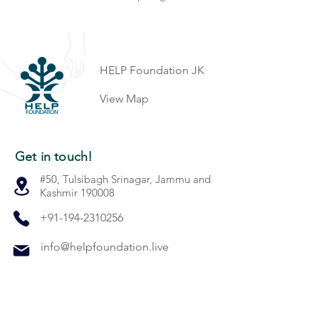
HELP Foundation JK
View Map
Get in touch!
#50, Tulsibagh Srinagar, Jammu and
Kashmir 190008
+91-194-2310256
info@helpfoundation.live
Quick Links